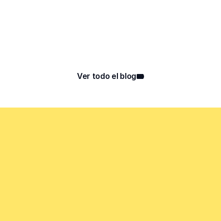
Es hora de evolucionar la forma de 
segmentar a tus clientes
Leer post
Ver todo el blog