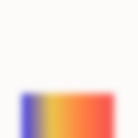
enriquecida
Dale sentido a cada transacción con información 
enriquecida que te permita construir mejores 
experiencias financieras y conocer el 
comportamiento de tus clientes.
Agendar demo