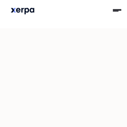
Enriquecimiento de Transacciones
Convierte 
transacciones 
sucias en 
información 