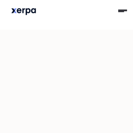
Episodio
30
Soluciones tecnológicas 
para los neobancos con 
Gerardo Bonilla, fundador de 
Cacao Paycard Solutions