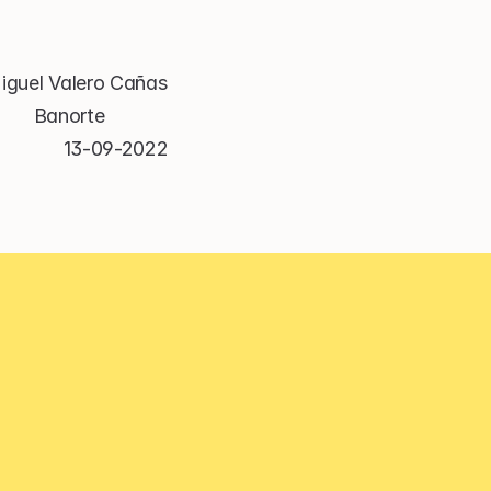
Escuchar en Spotify
iguel Valero Cañas
Banorte
13-09-2022