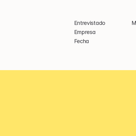
Entrevistado
M
Empresa
Fecha